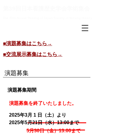
第39回日本看護歴史学会学術集会
The 39th Annual Meeting of Japan Society of Nursing History
​■演題募集はこちら→
​■交流展示募集はこちら→
演題募集
演題募集期間
演題募集を終了いたしました。
2025年3
月 1
日（土）より
2025年5月21日（水）13:00まで
5月30日（金）13:00まで