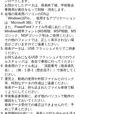
ンロードします。
お預かりしたデータは、発表終了後、学術集会
事務局が責任をもって削除・消去します。
会場の発表用パソコンのOSは
「Windows11Pro」、使用するアプリケーション
は「Microsoft 365」です。
また、PowerPointファイル作成にあたっては、
Windows標準フォント(MS明朝、MSP明朝、MS
ゴシック、MSPゴシック等)をご使用ください。
その他のフォントでは、正しく表示されない場
合がございますのでご遠慮ください。
発表データは、USB フラッシュメモリでご持参
ください。
お持ち込みになるUSB フラッシュメモリのウイ
ルスチェックは、各自で事前に行ってください
発表用のファイル名は、「演題番号（発表者氏
名）」（例：1 群-1（歴史花子））で保存してく
ださい。
運営上、動画の使用や外部ファイルとのリンク
等、特別なデータの作成はご遠慮ください。
発表データは、持ち込まれたファイル単体で動
くようにしてください。
学術集会参加前に、必ず他のパソコンで動作の
確認をしておいてください。
発表データ受付での修正はできませんので、予
めご了承ください。
各群開始5分前には、座長との打ち合わせを済ま