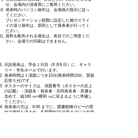
せ、会場内の演者席にご着席ください。
発表時のパソコン操作は、会場係の指示に従っ
てください。
プレゼンテーション状態に設定した後のスライ
ドの送り操作は、原則として発表者が行ってく
ださい。
資料を配布される場合は、各自でのご用意くだ
さい。会場での印刷はできません。
一般演題（示説）発表者の方へ
示説発表は、学会１日目（8 月9 日）に、ギャラ
リー・学生ホールで行います。
発表時間は１演題につき15分(発表時間10分、質疑
応答５分)です。
ポスターのサイズは、演題番号（ポスターの左上
の記載）・演題名・発表者・共同発表者・所属を
含めて、縦180 ㎝×横90 ㎝に収まるように準備し
てください。
発表者の方は、9:00 までに、図書館棟ロビーの受
付で登録を済ませ、各群開始10 分前までには会場
においで頂き、座長と簡単な打ち合わせを行って
ください。
ポスターは原則として当日9:00～10:00 までに指
定の場所（演題番号）に掲示し、当日17:00～