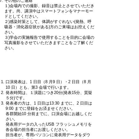
その他のご連絡
１)会場内での撮影、録音は禁止とさせていただき
ます。尚、講演中はスマートフォンをマナーモー
ドとしてください。
２)感染対策として、体調がすぐれない(発熱、呼
吸器・消化器症状がある)方のご来場はお控えくだ
さい。
３)学会の実施報告で使用することを目的に会場の
写真撮影をさせていただきますことをご了解くだ
さい。
一般演題（口演）発表者の方へ
口演発表は、1 日目（8 月9 日）・2 日目（8 月
10 日）とも、第3 会場で行います。
発表時間は、１演題につき20分(発表15分、質疑
５分)です。
発表者の方は、1 日目は13:30 までに、2 日目は
9:00 までに登録をお済ませください。
各群開始10 分前までに、口演会場にお越しくだ
さい。
発表用データの入ったUSB フラッシュメモリを
各会場の担当者にお渡しください。
担当者が、専用パソコンに発表用データをダウ