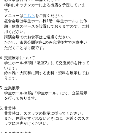
構内にキッチンカーによる出店を予定していま
す。
​メニューは
こちら
をご覧ください。
昼食会場は学生ホール棟1階「学生ホール」に休
憩・飲食スペースを設置しておりますので、ご利
用ください。
講演会場でのお食事はご遠慮ください。
ただし、市民公開講座1のみ会場後方でお食事い
ただくことは可能です。
交流展示について
学生ホール棟2階「教室2」にて交流展示を行って
います。
鈴木雅・大関和に関する史料・資料を展示してお
ります。
企業展示
学生ホール棟1階「学生ホール」にて、企業展示
を行っております。
非常時
非常時は、スタッフの指示に従ってください。
また、体調がすぐれないときには、お近くのスタ
ッフにお声かけください。